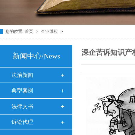
您的位置:
首页
>
企业维权
>
深企苦诉知识产权
新闻中心
/News
法治新闻
典型案例
法律文书
诉讼代理