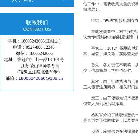
估工作中，需要收集大量的资
前功尽弃。
症结：“两法”衔接机制存
联系我们
CONTACT US
在此次调查中，对“行政执法
认为“尚无强有力的制度保障，
手机：18005242666(王峰之)
电话：0527-888 12348
事实上，2012年深圳市就
微信：18005242666
草、城管、海关等，实际查处
地址：宿迁市江山一品18-101号
首先，各方责任不明确，执行
江苏荣山律师事务所
少，信息简单，“很不实用”。
（宿豫区法院北侧50米）
18005242666@189.cn
邮箱：
其次，由于行政执法与刑事司
三人假冒注册商标，相关部门
第三，由于侵犯知识产权案件
侦查人员到场后就撤离。
检察官介绍了比较理想的一个
是言词类证据的收集，以及案
期望：应提供更多法律服