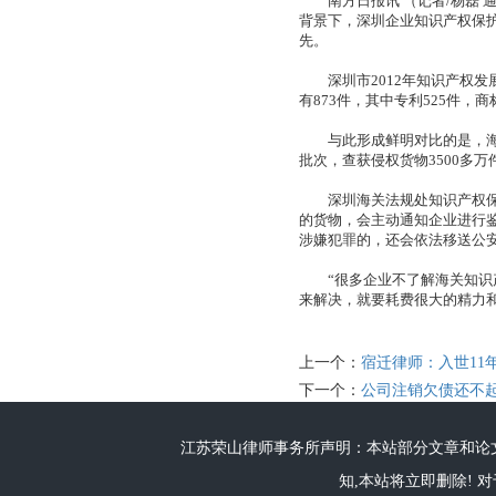
南方日报讯 （记者/杨磊 通
背景下，深圳企业知识产权保护
先。
深圳市2012年知识产权发展
有873件，其中专利525件
与此形成鲜明对比的是，海关在
批次，查获侵权货物3500多
深圳海关法规处知识产权保护
的货物，会主动通知企业进行
涉嫌犯罪的，还会依法移送公
“很多企业不了解海关知识产
来解决，就要耗费很大的精力
上一个：
宿迁律师：入世11
下一个：
公司注销欠债还不
江苏荣山律师事务所声明：本站部分文章和论文
知,本站将立即删除! 对