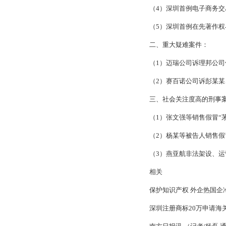
（4）深圳首例电子商务交易
（5）深圳首例在先著作权与
二、重大疑难案件：
（1）迈瑞公司诉理邦公司
（2）赛百诺公司诉彭某某、
三、社会关注度高的刑事
（1）张文强等销售假冒“茅
（2）杨某等被告人销售假冒“iP
（3）燕亚航非法架设、运营网络游
相关
保护知识产权 外企热国企
深圳注册商标20万申请海关