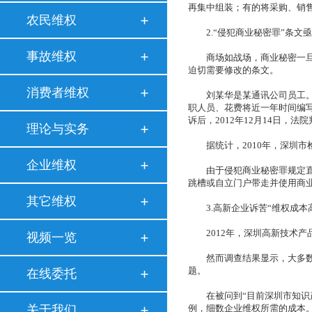
再集中组装；有的将采购、销
农民维权
2.“侵犯商业秘密罪”条文
事故维权
商场如战场，商业秘密一旦被
迫切需要修改的条文。
消费者维权
刘某华是某通讯公司员工。20
职人员、花费将近一年时间编
诉后，2012年12月14日，
理论与实务
据统计，2010年，深圳市检察
企业维权
由于侵犯商业秘密罪规定直接
跳槽或自立门户带走并使用商
其它维权
3.高新企业诉苦“维权成本
2012年，深圳高新技术产品
视频一览
然而调查结果显示，大多数企
题。
在线委托
在被问到“目前深圳市知识产
关于我们
例，细数企业维权所需的成本