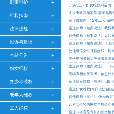
刑事辩护
开展“三八”妇女维权周活动
丈夫出轨实施家暴 妻子起诉
维权指南
宿迁维权网 《女职工劳动保
法律法规
宿迁律师《拍案说法》我要我的孩
宿迁律师《拍案说法》寻找16岁
投诉与建议
宿迁律师《拍案说法》 少妇肚中
挖地道逼女性裸聊赚钱，河南
本站公告
妻子患病嗜睡丈夫嫌懒要离婚
宿迁律师《拍案说法》 一个癌
妇女维权
隐瞒真相的受害者：信息比对
青少年维权
宿迁妇女维权《看法》 如此
宿迁妇女维权[今日说法]谁在她的
老年人维权
宿迁律师《看法》 伸向幼女的魔
20岁女生轻信网友单独会面
工人维权
宿迁17条意见保护妇女土地