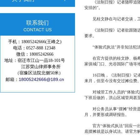
《法制日报》记者随即追随出
安排的”。
见桂文静在与记者交谈，工作
联系我们
CONTACT US
《法制日报》记者欲跟随进去
要求。
手机：18005242666(王峰之)
“体验式执法”并非知法犯
电话：0527-888 12348
微信：18005242666
在官方提供的桂文静、杨希的
地址：宿迁市江山一品18-101号
家俱城门口、光谷国际广场等
江苏荣山律师事务所
（宿豫区法院北侧50米）
16日晚，《法制日报》记者
18005242666@189.cn
邮箱：
来月，但至今没有交过摊位费
对城管工作人员的“体验式执
下班后做的，洪山区城管局甚
对公务员从事“摆摊”经营是
月，并要形成调研报告。
官方“体验式执法”回应一
底摆摊就是以身试法。请官方解