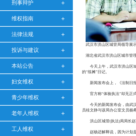
刑事辩护
维权指南
法律法规
武汉市洪山区城管局领导展
投诉与建议
湖北省武汉市洪山区城市管理(
本站公告
今天上午，武汉市洪山区城管
的“练摊”日记。
妇女维权
新闻发布会上，《法制日报》
官方称“体验执法”却无正
青少年维权
今天的新闻发布会，由武汉市
员桂文静与该局办公室文员杨
老年人维权
洪山区城管(执法)局局长赵
工人维权
赵杨还解释说，因为计划是高